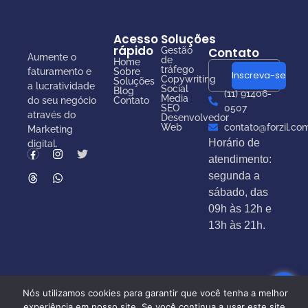
Acesso
Soluções
rápido
Gestão
Contato
Aumente o
de
Home
tráfego
faturamento e
Sobre
Inscreva-se
Copywriting
Soluções
a lucratividade
Social
Blog
(11) 91406-
Media
do seu negócio
Contato
SEO
0507
através do
Desenvolvedor
Web
contato@forzil.co
Marketing
Horário de
digital.
atendimento:
segunda a
sábado, das
09h às 12h e
13h às 21h.
Nós utilizamos cookies para garantir que você tenha a melhor
experiência em nosso site. Se você continua a usar este site,