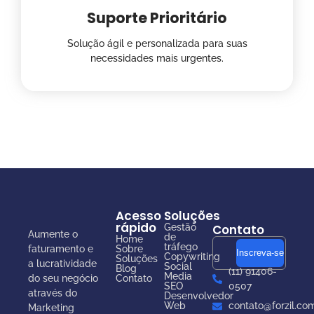
Suporte Prioritário
Solução ágil e personalizada para suas
necessidades mais urgentes.
Acesso
Soluções
rápido
Gestão
Contato
Aumente o
de
Home
tráfego
faturamento e
Sobre
Inscreva-se
Copywriting
Soluções
a lucratividade
Social
Blog
(11) 91406-
Media
do seu negócio
Contato
SEO
0507
através do
Desenvolvedor
Web
contato@forzil.co
Marketing